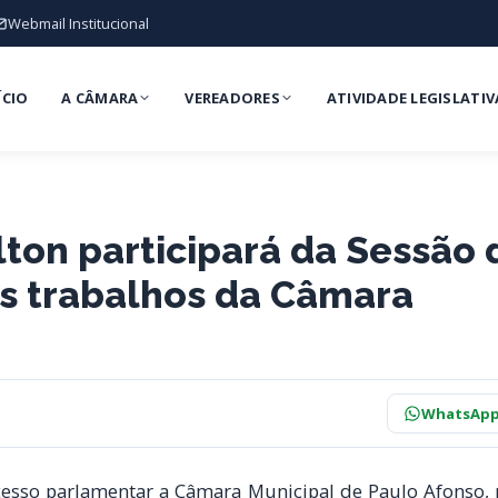
Webmail Institucional
ÍCIO
A CÂMARA
VEREADORES
ATIVIDADE LEGISLATIV
lton participará da Sessão 
s trabalhos da Câmara
WhatsAp
esso parlamentar a Câmara Municipal de Paulo Afonso, r