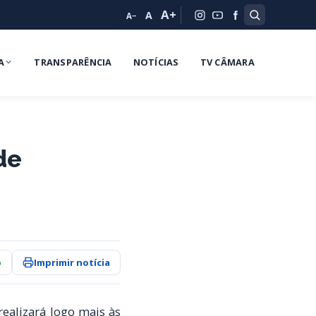
A+
A
A−
A
TRANSPARÊNCIA
NOTÍCIAS
TV CÂMARA
de
p
Imprimir notícia
ealizará logo mais às