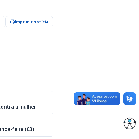
p
Imprimir notícia
 contra a mulher
nda-feira (03)