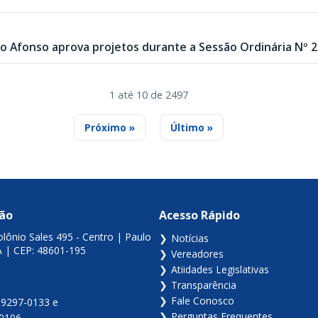
o Afonso aprova projetos durante a Sessão Ordinária Nº 2
1 até 10 de 2497
Próximo »
Último »
ção
Acesso Rápido
lônio Sales 495 - Centro | Paulo
Notícias
A | CEP: 48601-195
Vereadores
Atiidades Legislativas
Transparência
Fale Conosco
99297-0133 e
Perguntas Frequentes
-0106