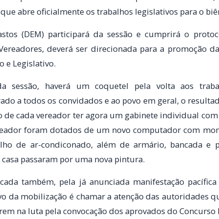
 que abre oficialmente os trabalhos legislativos para o bi
astos (DEM) participará da sessão e cumprirá o prot
 Vereadores, deverá ser direcionada para a promoção d
 e Legislativo.
 sessão, haverá um coquetel pela volta aos trabalh
ado a todos os convidados e ao povo em geral, o resulta
o de cada vereador ter agora um gabinete individual co
reador foram dotados de um novo computador com monit
lho de ar-condiconado, além de armário, bancada e po
 casa passaram por uma nova pintura.
cada também, pela já anunciada manifestação pacífic
ivo da mobilização é chamar a atenção das autoridades q
arem na luta pela convocação dos aprovados do Concurso 