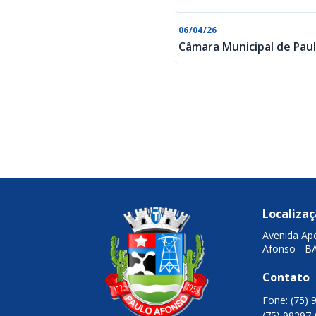
06/04/26
Câmara Municipal de Paul
Localiza
Avenida Apo
Afonso - B
Contato
Fone: (75) 
(75) 99297