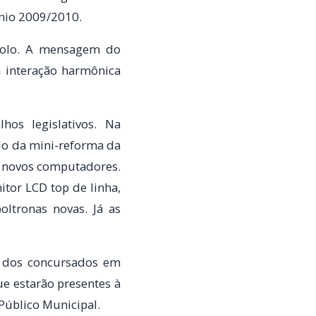
ênio 2009/2010.
ocolo. A mensagem do
a interação harmônica
os legislativos. Na
do da mini-reforma da
m novos computadores.
or LCD top de linha,
ltronas novas. Já as
a dos concursados em
ue estarão presentes à
Público Municipal.