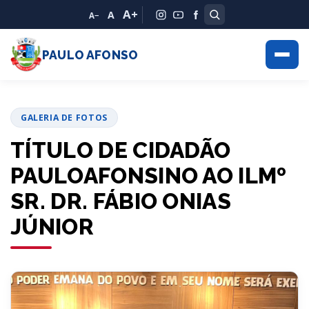
A+
A
A−
PAULO AFONSO
GALERIA DE FOTOS
TÍTULO DE CIDADÃO
PAULOAFONSINO AO ILMº
SR. DR. FÁBIO ONIAS
JÚNIOR